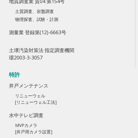
地質調査業 質04 第154号
土質調査、岩盤調査
物理探査、試験・計測
測量業 登録第(12)-6663号
土壌汚染対策法 指定調査機関
環2003-3-3057
特許
井戸メンテナンス
リニューウェル
[リニューウェル工法]
水中テレビ調査
MVPカメラ
[井戸用カメラ設置]